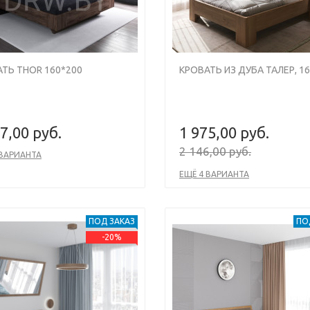
ТЬ THOR 160*200
КРОВАТЬ ИЗ ДУБА ТАЛЕР, 1
7,00 руб.
1 975,00 руб.
2 146,00 руб.
 ВАРИАНТА
ЕЩЁ 4 ВАРИАНТА
ПОД ЗАКАЗ
ПО
-20%
s
Next
Previous