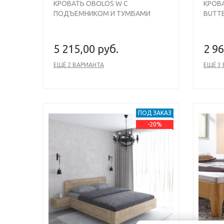
КРОВАТЬ OBOLOS W С
КРОВ
ПОДЪЕМНИКОМ И ТУМБАМИ
BUTTE
5 215,00 руб.
2 96
ЕЩЁ 2 ВАРИАНТА
ЕЩЁ 3
ПОД ЗАКАЗ
-20%
Previous
Next
Previou