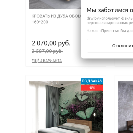
Мы заботимся 
КРОВАТЬ ИЗ ДУБА OBOLOS,
КРОВ
drw.by использует файлы
160*200
МОДЕР
персонализированных р
Нажав «Принять», Вы дае
2 070,00 руб.
1 67
Отклони
2 587,00 руб.
ЕЩЁ 2
ЕЩЁ 4 ВАРИАНТА
ПОД ЗАКАЗ
-8%
Previous
Next
Previou