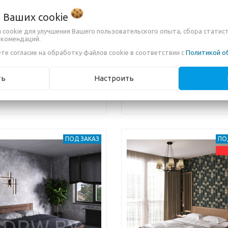
о Ваших
cookie
АТЬ БЕЗ ИЗГОЛОВЬЯ
КРОВАТЬ ИЗ ДУБА МОДЕРН,
 cookie для улучшения Вашего пользовательского опыта, сбора статис
Н, 160*200
160*200
екомендаций.
те согласие на обработку файлов cookie в соответствии с
Политикой о
0,00 руб.
1 835,00 руб.
ть
Настроить
 ВАРИАНТА
ЕЩЁ 5 ВАРИАНТОВ
ПОД ЗАКАЗ
ПО
s
Next
Previous