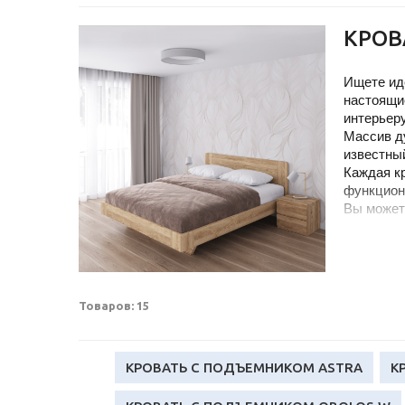
КРОВ
Ищете иде
настоящи
интерьер
Массив д
известны
Каждая кр
функцион
Вы может
кровать и
Мы уверен
Наша репу
безупреч
Товаров: 15
КРОВАТЬ С ПОДЪЕМНИКОМ ASTRA
К