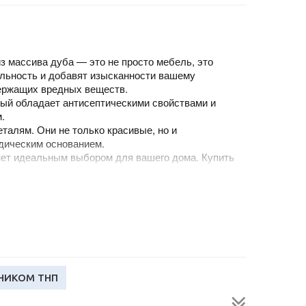
з массива дуба — это не просто мебель, это
альность и добавят изысканности вашему
держащих вредных веществ.
ый обладает антисептическими свойствами и
.
талям. Они не только красивые, но и
дическим основанием.
нет идеальным выбором для вашего дома. Купить
аруси и России.
аши изделия.
ь и
НИКОМ ТНП