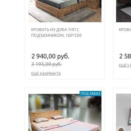
КРОВАТЬ ИЗ ДУБА ТНП С
КРОВА
ПОДЪЕМНИКОМ, 160*200
2 940,00 руб.
2 58
3 195,00 руб.
ЕЩЁ 3
ЕЩЁ 4 ВАРИАНТА
ПОД ЗАКАЗ
Previous
Next
Previou