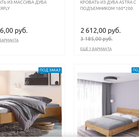
АТЬ ИЗ МАССИВА ДУБА
КРОВАТЬ ИЗ ДУБА ASTRA С
RFLY
ПОДЪЕМНИКОМ 160*200
6,00 руб.
2 612,00 руб.
3 185,00 руб.
 ВАРИАНТА
ЕЩЁ 3 ВАРИАНТА
ПОД ЗАКАЗ
ПО
s
Next
Previous