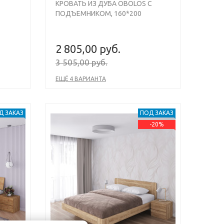
КРОВАТЬ ИЗ ДУБА OBOLOS С
ПОДЪЕМНИКОМ, 160*200
2 805,00 руб.
3 505,00 руб.
ЕЩЁ 4 ВАРИАНТА
Д ЗАКАЗ
ПОД ЗАКАЗ
-20%
Next
Previous
Next