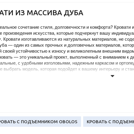
АТИ ИЗ МАССИВА ДУБА
альное сочетание стиля, долговечности и комфорта? Кровати и
е произведения искусства, которые подчеркнут вашу индивиду
у. Кровати изготавливаются из натуральных материалов, не со
уба — один из самых прочных и долговечных материалов, котор
й своей устойчивостью к износу и великолепным внешним видом
овать — это уникальный проект, выполненный с вниманием к де
альные, с удобными изголовьями, надежным каркасом и ортопе
е выбрать модель, которая подойдет к вашему интерьеру и ста
з массива дуба в Минске в магазине DRW.BY с доставкой по Бел
ы в качестве нашей продукции и предлагаем гарантию на все н
тация основана на доверии клиентов, которые ценят надежност
ное исполнение.
РОВАТЬ С ПОДЪЕМНИКОМ OBOLOS
КРОВАТЬ С ПОДЪЕМ