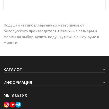
Чехол
Tencel
изготовлен из ткани премиального качества,
который является съемным на молнии. Его при
необходимости можно снять и постирать как вручную, так и
в стиральной машине.
При производстве ткани чехла не используются токсичные
Подушки из гипоаллергенных материалов от
вещества. Ткань выполнена из эвкалиптового дерева,
благодаря чему обладает бактерицидным действием,
белорусского производителя. Различные размеры и
препятствует росту бактерий и микробов. Она обладает
формы на выбор. Купить подушку можно в шоу-руме в
повышенной прочностью, но в тоже время материал
тонкий, мягкий и приятный к телу.
Минске.
Внешний вид товаров и их компонентов может отличаться
от иллюстраций с сохранением декларируемых
потребительских свойств.
КАТАЛОГ
ИНФОРМАЦИЯ
МЫ В СЕТЯХ