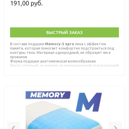
191,00 руб.
БЫСТРЫЙ ЗАКАЗ
В составе подушки
Memory-3 эрго
пена с эффектом
памяти, которая помогает комфортно подстроиться под
контуры тела. Материал однородный, не образует ям и
провалов.
Форма подушки анатомическая волнообразная.
Чехол стеганый, на молнии из инновационной охлаждающей
ткани, температура которой ниже на 1-2 градуса
окружающей среды.
Внешний вид товаров и их компонентов может отличаться
от иллюстраций с сохранением декларируемых
потребительских свойств.
Previous
Nex