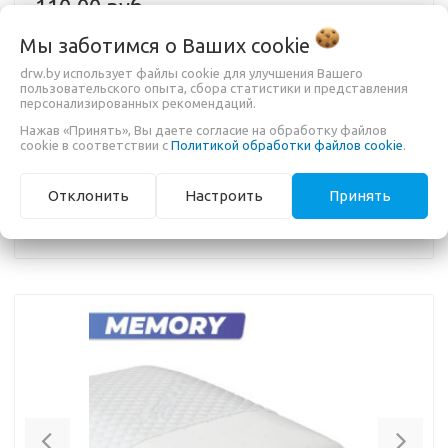
110,00 руб.
Мы заботимся о Ваших
cookie
drw.by использует файлы cookie для улучшения Вашего
пользовательского опыта, сбора статистики и представления
персонализированных рекомендаций.
БЫСТРЫЙ ЗАКАЗ
Нажав «Принять», Вы даете согласие на обработку файлов
cookie в соответствии с
Политикой обработки файлов cookie
.
В составе подушки
Memory-1 M
пена с эффектом памяти,
которая помогает комфортно подстроиться под контуры
тела. Материал однородный, не образует ям и провалов.
Форма подушки анатомическая (волна).
Отклонить
Настроить
Принять
Чехол стеганый, на молнии.
Внешний вид товаров и их компонентов может отличаться
от иллюстраций с сохранением декларируемых
потребительских свойств.
Previous
Nex