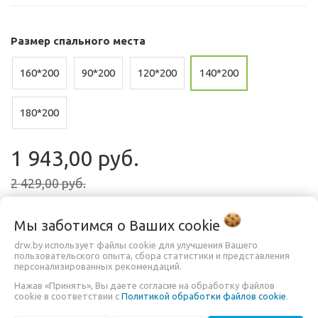
Размер спального места
160*200
90*200
120*200
140*200
180*200
1 943,00 руб.
2 429,00 руб.
До конца акции осталось:
Мы заботимся о Ваших
cookie
20
19
35
36
drw.by использует файлы cookie для улучшения Вашего
пользовательского опыта, сбора статистики и представления
сут.
час.
мин.
сек.
персонализированных рекомендаций.
Нажав «Принять», Вы даете согласие на обработку файлов
cookie в соответствии с
Политикой обработки файлов cookie
.
БЫСТРЫЙ ЗАКАЗ