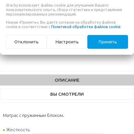
Жесткость:
drw.by использует файлы cookie для улучшения Вашего
среднежесткий, средний
пользовательского опыта, сбора статистики и представления
Тип матраса:
независимые пружины
персонализированных рекомендаций.
Высота (см):
25
Нажав «Принять», Вы даете согласие на обработку файлов
cookie в соответствии с
Политикой обработки файлов cookie
.
Кол-во пружин (шт/м²):
512
Нагрузка (кг):
150
Отклонить
Настроить
Принять
Слои матраса:
латекс, кокос, memory
Ткань чехла:
жаккард
Съемный чехол:
нет
ОПИСАНИЕ
ВЫ СМОТРЕЛИ
Матрас с пружинным блоком.
Жесткость: